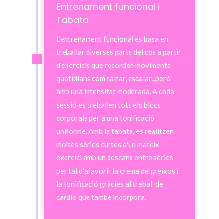
Entrenament funcional i
Tabata
L'entrenament funcional es basa en
treballar diverses parts del cos a partir
d'exercicis que recorden moviments
quotidians com saltar, escalar...però
amb una intensitat moderada. A cada
sessió es treballen tots els blocs
corporals per a una tonificació
uniforme. Amb la tabata, es realitzen
moltes sèries curtes d'un mateix
exercici amb un descans entre sèries
per tal d'afavorir la crema de greixos i
la tonificació gràcies al treball de
cardio que també incorpora.