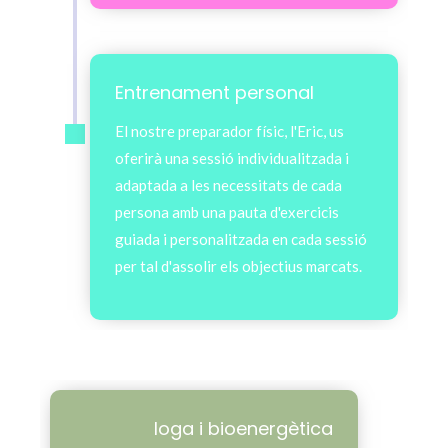
Entrenament personal
El nostre preparador físic, l'Eric, us
oferirà una sessió individualitzada i
adaptada a les necessitats de cada
persona amb una pauta d'exercicis
guiada i personalitzada en cada sessió
per tal d'assolir els objectius marcats.
Ioga i bioenergètica