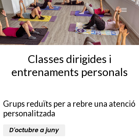
Ir
MAI
al
MEN
contenido
Classes dirigides i
entrenaments personals
Grups reduïts per a rebre una atenció
personalitzada
D'octubre a juny