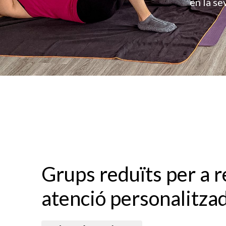
en la se
Grups reduïts per a 
atenció personalitza