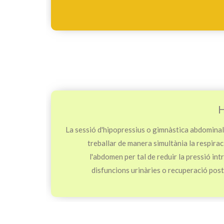
H
La sessió d'hipopressius o gimnàstica abdomina
treballar de manera simultània la respirac
l'abdomen per tal de reduir la pressió int
disfuncions urinàries o recuperació postp