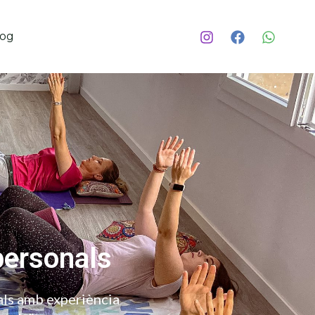
log
personals
nals amb experiència