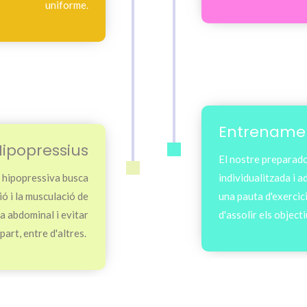
uniforme.
Entrenamen
ipopressius
El nostre preparador
l hipopressiva busca
individualitzada i 
ió i la musculació de
una pauta d'exercici
ra abdominal i evitar
d'assolir els object
art, entre d'altres.