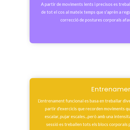
A partir de moviments lents i precisos es treba
de tot el cos al mateix temps que s'aprèn a regul
correcció de postures corporals afavor
Entrenamen
L'entrenament funcional es basa en treballar dive
partir d'exercicis que recorden moviments qu
escalar, pujar escales...però amb una intensi
sessió es treballen tots els blocs corporals 