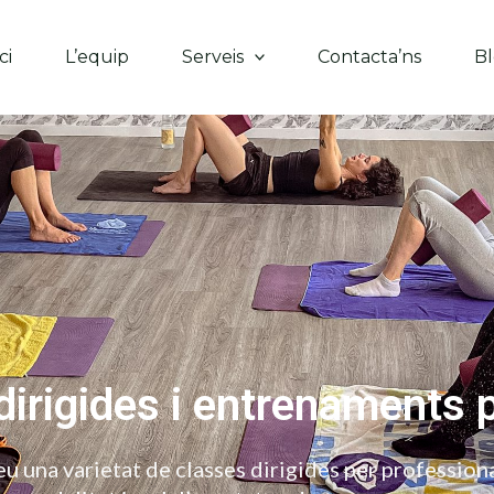
ci
L’equip
Serveis
Contacta’ns
B
dirigides i entrenaments 
eu una varietat de classes dirigides per professio