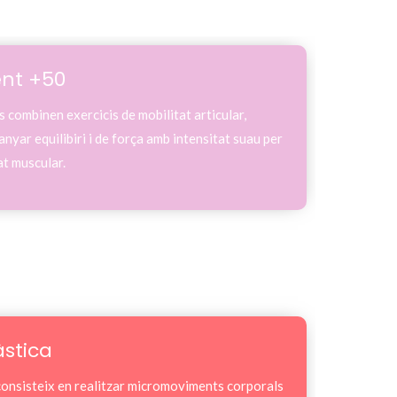
nt +50
s combinen exercicis de mobilitat articular,
nyar equilibiri i de força amb intensitat suau per
at muscular.
stica
consisteix en realitzar micromoviments corporals