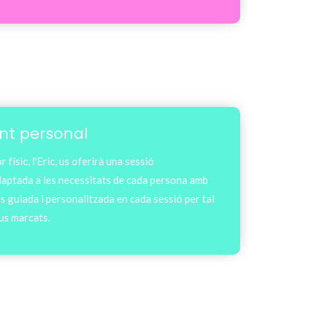
t personal
 físic, l'Eric, us oferirà una sessió
adaptada a les necessitats de cada persona amb
s guiada i personalitzada en cada sessió per tal
ius marcats.