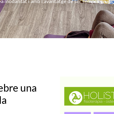
va modalitat i amb l’avantatge de ser sempre grups
rebre una
da