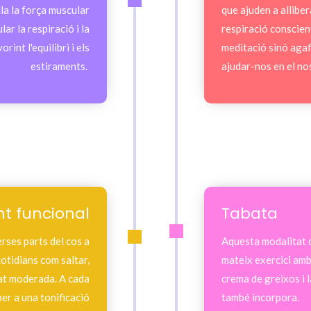
lla la força muscular
que ajuden a alliber
ar la respiració i la
respiració conscient
int l'equilibri i els
meditació sinó agaf
estiraments.
ajudar-nos en el nos
t funcional
Tabata
rses parts del cos a
Aquesta modalitat c
otidians com saltar,
mateix exercici amb 
tat moderada. A cada
crema de greixos i l
per a una tonificació
també incorpora.