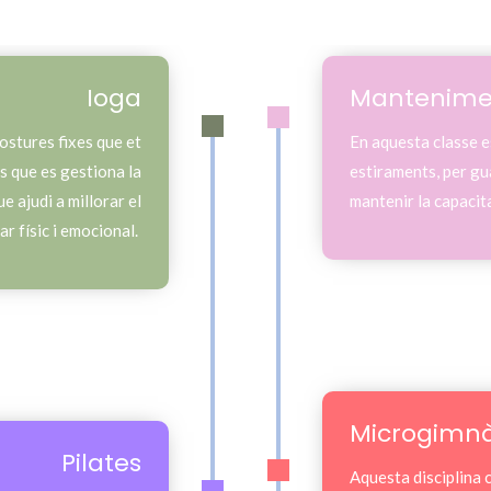
Ioga
Mantenime
postures fixes que et
En aquesta classe e
s que es gestiona la
estiraments, per gua
e ajudi a millorar el
mantenir la capacit
ar físic i emocional.
Microgimnà
Pilates
Aquesta disciplina 