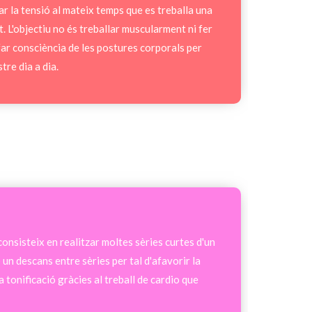
ar la tensió al mateix temps que es treballa una
. L'objectiu no és treballar muscularment ni fer
ar consciència de les postures corporals per
tre dia a dia.
onsisteix en realitzar moltes sèries curtes d'un
un descans entre sèries per tal d'afavorir la
a tonificació gràcies al treball de cardio que